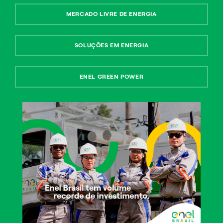
Pessoas
MERCADO LIVRE DE ENERGIA
Empresas
SOLUÇÕES EM ENERGIA
Continuar
ENEL GREEN POWER
© Enel Spa. All Rights Reserved
Enel Spa VAT 00934061003
Termos de Uso
Política de Privacidade
Aviso de Privacidade