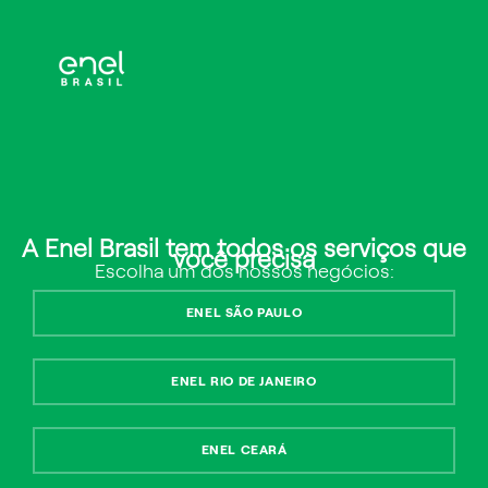
Submit
LINKS RÁPIDOS
ENEL
Cadastre-se
A Enel Brasil tem todos os serviços que
você precisa
Escolha um dos nossos negócios:
ENEL SÃO PAULO
ENEL RIO DE JANEIRO
Selecione o tipo de cadastro:
ENEL CEARÁ