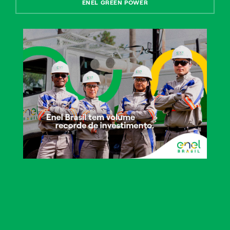
ENEL GREEN POWER
Descrição do estado de saúde do paciente atestando
a necessidade de utilização de aparelho de
Sobrevida.
Especificação do aparelho com os dados da bateria
e o tempo de utilização, carimbo do CRM, data e
assinatura do médico.
CID (Código Internacional de Doenças)
Previsão do período de utilização.
Documentos Pessoais
Documentos pessoais (RG e CPF) do paciente
Certidão de Nascimento (para paciente menor de
idade)