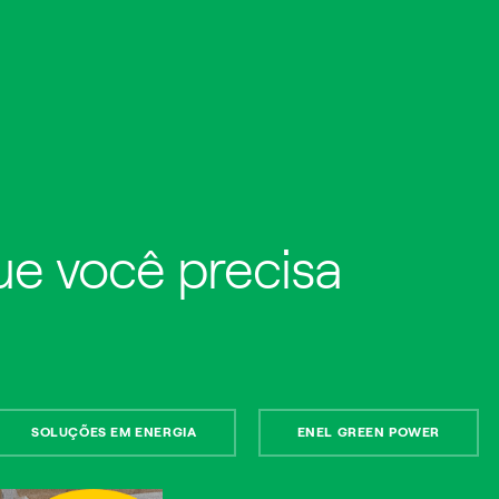
que você precisa
ura e a
dade de olhar
 outro
SOLUÇÕES EM ENERGIA
ENEL GREEN POWER