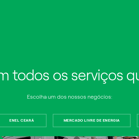
em todos os serviços 
Diana Carrilo e a
Ana La
Energia do
capaci
Escolha um dos nossos negócios:
Otimismo
para o
ENEL CEARÁ
MERCADO LIVRE DE ENERGIA